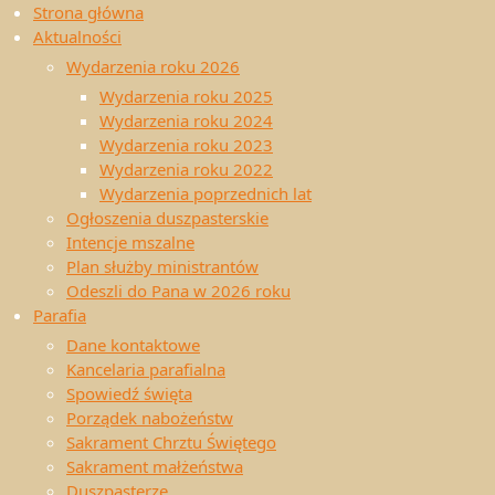
Wspólnoty
Strona
Strona główna
Wspólnoty
©2018 Parafia św.
główna
Aktualności
Anny;
Wydarzenia roku 2026
Rzymskokatolicka
Czytaj
Wydarzenia roku 2025
Parafia Świętej Anny;
Wydarzenia roku 2024
ul. Ks. Kontnego 5,
dalej …
Wydarzenia roku 2023
43-140 Lędziny. e-
Wydarzenia roku 2022
mail:
Wydarzenia poprzednich lat
Ogłoszenia duszpasterskie
Intencje mszalne
Plan służby ministrantów
Odeszli do Pana w 2026 roku
Parafia
Dane kontaktowe
Czytaj
Kancelaria parafialna
dalej …
Spowiedź święta
Porządek nabożeństw
Sakrament Chrztu Świętego
Sakrament małżeństwa
Duszpasterze