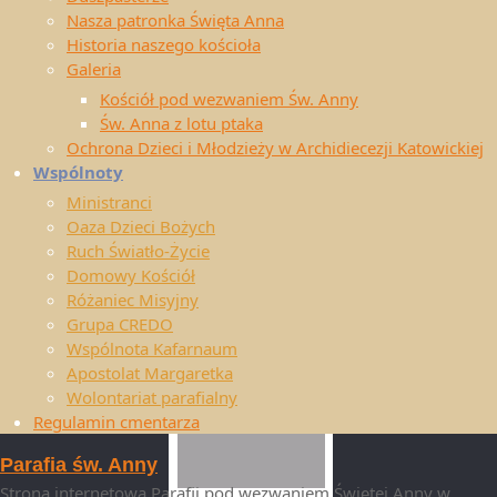
Nasza patronka Święta Anna
Historia naszego kościoła
Galeria
Czytaj
Kościół pod wezwaniem Św. Anny
Św. Anna z lotu ptaka
dalej …
Ochrona Dzieci i Młodzieży w Archidiecezji Katowickiej
Wspólnoty
Ministranci
Oaza Dzieci Bożych
Ruch Światło-Życie
Domowy Kościół
Różaniec Misyjny
Czytaj
Grupa CREDO
Wspólnota Kafarnaum
dalej …
Apostolat Margaretka
Wolontariat parafialny
Regulamin cmentarza
Parafia św. Anny
Strona internetowa Parafii pod wezwaniem Świętej Anny w