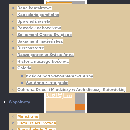
Dane kontaktowe
Kancelaria parafialna
Czytaj
Spowiedź święta
Porządek nabożeństw
dalej …
Sakrament Chrztu Świętego
Sakrament małżeństwa
Duszpasterze
Nasza patronka Święta Anna
Historia naszego kościoła
Galeria
Kościół pod wezwaniem Św. Anny
Czytaj
Św. Anna z lotu ptaka
Ochrona Dzieci i Młodzieży w Archidiecezji Katowickiej
dalej …
Wspólnoty
Ministranci
Oaza Dzieci Bożych
Ruch Światło-Życie