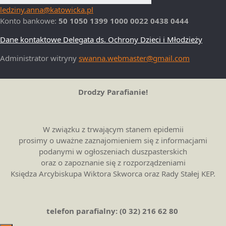
ledziny.anna@katowicka.pl
Konto bankowe:
50 1050 1399 1000 0022 0438 0444
Dane kontaktowe Delegata ds. Ochrony Dzieci i Młodzieży
Administrator witryny
swanna.webmaster@gmail.com
Powrót
na
Drodzy Parafianie!
górę
W związku z trwającym stanem epidemii
prosimy o uważne zaznajomieniem się z informacjami
podanymi w ogłoszeniach duszpasterskich
oraz o zapoznanie się z rozporządzeniami
Księdza Arcybiskupa Wiktora Skworca oraz Rady Stałej KEP.
telefon parafialny: (0 32) 216 62 80