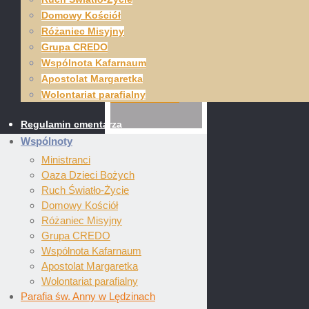
Domowy Kościół
Czytaj
Różaniec Misyjny
Grupa CREDO
dalej …
Wspólnota Kafarnaum
Apostolat Margaretka
Wolontariat parafialny
Regulamin cmentarza
Wspólnoty
Ministranci
Oaza Dzieci Bożych
Ruch Światło-Życie
Domowy Kościół
Różaniec Misyjny
Grupa CREDO
Wspólnota Kafarnaum
Apostolat Margaretka
Wolontariat parafialny
Parafia św. Anny w Lędzinach