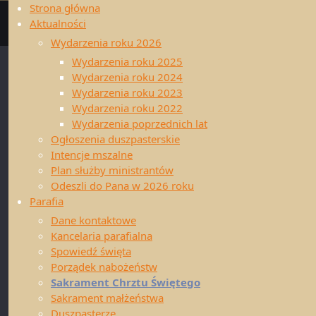
Strona główna
Strona
Parafia
Sakrament C
Aktualności
główna
Sakrament C
Parafia
Wydarzenia roku 2026
Dane kontaktowe
Kancelaria parafialna
Wydarzenia roku 2025
Spowiedź święta
Wydarzenia roku 2024
Porządek nabożeństw
Wydarzenia roku 2023
Sakrament Chrztu Świętego
Wydarzenia roku 2022
Dziecko zgłasza j
Sakrament małżeństwa
Wydarzenia poprzednich lat
Duszpasterze
Ogłoszenia duszpasterskie
Nauka przedchr
Intencje mszalne
Poprzedni Proboszczowie
17 styczeń
(so
Plan służby ministrantów
Duszpasterze – historia
21 luty
(sobota
Odeszli do Pana w 2026 roku
Nasza patronka Święta Anna
Parafia
21 marzec
(sob
Modlitwy do Św. Anny
Dane kontaktowe
Historia kościoła
18 kwiecień
(s
Kancelaria parafialna
Galeria
16 maj
(sobota
Spowiedź święta
Kościół pod wezwaniem Św.
20 czerwiec
(so
Porządek nabożeństw
Anny
18 lipiec
(sobot
Sakrament Chrztu Świętego
Św. Anna z lotu ptaka
Sakrament małżeństwa
15 sierpień
(so
Ochrona Dzieci i Młodzieży w
Duszpasterze