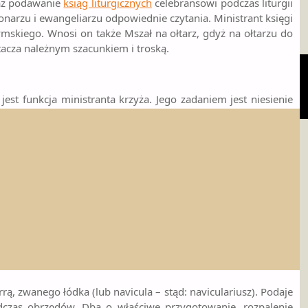
raz podawanie
ksiąg liturgicznych
celebransowi podczas liturgii
narzu i ewangeliarzu odpowiednie czytania. Ministrant księgi
ymskiego. Wnosi on także Mszał na ołtarz, gdyż na ołtarzu do
acza należnym szacunkiem i troską.
t funkcja ministranta krzyża. Jego zadaniem jest niesienie
m okresem dla krucyferariusz jest Wielki Post i przypadające w
zenie krzyża, jako jednego z najważniejszych znaków naszej
charystii, szczególnie darów ofiarnych chleba i wina oraz
je on kapłanowi i diakonowi przy ołtarzu. Ministrant ołtarza
 oraz rodzaje ołtarza, oraz naczyń oraz szat liturgicznych.
ą, zwanego łódka (lub navicula – stąd: naviculariusz). Podaje
dczas obrzędów. Dba o właściwe przygotowanie, rozpalenie