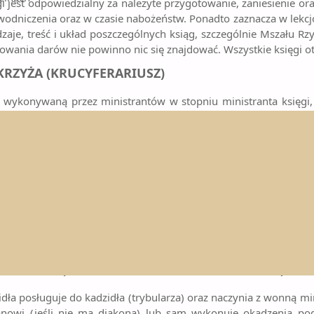
 jest odpowiedzialny za należyte przygotowanie, zaniesienie o
wodniczenia oraz w czasie nabożeństw. Ponadto zaznacza w lekcjo
zaje, treść i układ poszczególnych ksiąg, szczególnie Mszału Rz
ania darów nie powinno nic się znajdować. Wszystkie księgi ot
KRZYŻA (KRUCYFERARIUSZ)
konywaną przez ministrantów w stopniu ministranta księgi, jes
żnych procesji, tak podczas liturgii jak i nabożeństw. Szczególny
rogi krzyżowej. Ministrant krzyża poznaje symbolikę oraz znac
OŁTARZA
za troszczy się o należyte przygotowanie ołtarza podczas Eu
icznych (kielich, patena, bielizna ołtarzowa). Ponadto posługu
tóre funkcje przypisane posłudze akolity. Zna dobrze symbolikę
k i wszystkie paramenty liturgiczne otacza szacunkiem i troską.
ADZIDŁA (TURYFERARIUSZ I NAVICULARIUSZ)
ła posługuje do kadzidła (trybularza) oraz naczynia z wonną mirr
anowi (jeśli nie ma diakona) lub sam wykonuje okadzenia po