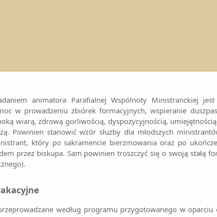
Z
y stopień w formacji liturgicznej, który uzyskuje się po sko
est za całościowe przygotowanie liturgii, przeprowadzenie pr
funkcji. Ceremoniarz poznaje najważniejsze zasady liturgiczne, zg
 a nade wszystko poprzez częste i gorliwe uczestniczenie w liturgii
m animatora Parafialnej Wspólnoty Ministranckiej jest 
moc w prowadzeniu zbiórek formacyjnych, wspieranie duszpast
boką wiarą, zdrową gorliwością, dyspozycyjnością, umiejętności
eżą. Powinien stanowić wzór służby dla młodszych ministran
ministrant, który po sakramencie bierzmowania oraz po ukończ
m przez biskupa. Sam powinien troszczyć się o swoją stałą for
cznego).
akacyjne
zeprowadzane według programu przygotowanego w oparciu o g