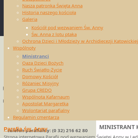
FORMACJA mi
Dzieci i Młodzieży
Nasza patronka Święta Anna
KANDYDAT (A
Historia naszego kościoła
Administrator witryny
Galeria
swanna.webmaster@gmail.com
Wszyscy pragnący
Kościół pod wezwaniem Św. Anny
poznawania isto
Św. Anna z lotu ptaka
Powrót
zaangażowanie or
Ochrona Dzieci i Młodzieży w Archidiecezji Katowickiej
na
porządek) oraz pa
Drodzy Parafianie!
Wspólnoty
górę
tzw. „cywila”.
Ministranci
CHORALISTA
Oaza Dzieci Bożych
W związku z trwającym stanem epidemii
Ruch Światło-Życie
Zasadniczym zad
prosimy o uważne zaznajomieniem się z
Domowy Kościół
także odpowiadać 
informacjami
Różaniec Misyjny
podanymi w ogłoszeniach duszpasterskich
Grupa CREDO
MINISTRANT 
oraz o zapoznanie się z rozporządzeniami
Wspólnota Kafarnaum
Księdza Arcybiskupa Wiktora Skworca oraz
Ministrant świat
Apostolat Margaretka
Rady Stałej KEP.
Ewangelii). Nies
Wolontariat parafialny
szczególny poznaj
Regulamin cmentarza
MINISTRANT 
Parafia św. Anny
telefon parafialny: (0 32) 216 62 80
Strona internetowa Parafii pod wezwaniem Świętej Anny w Lęd