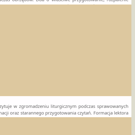
dzidła podczas liturgii i nabożeństw. Szczególnie kształtuje w
nie wody w liturgii. Szczególnie kształtuje w sobie postawę
o pokropienia wiernych lub do poświęcenia. Dba o kociołek z
ry i pastorału. Są to posługujący odpowiedzialni za insygnia
łniają podczas liturgii sprawowanej przez biskupa (np. Msza
 biskupich oraz używanie ich podczas obrzędów.
zytuje w zgromadzeniu liturgicznym podczas sprawowanych
macji oraz starannego przygotowania czytań. Formacja lektora
etyczną. Lektor troszczy się o przygotowanie Liturgii Słowa,
ształtuje w sobie postawę odpowiedzialności za wypowiadane
ć funkcję psałterzysty (śpiewa psalm międzylekcyjny).