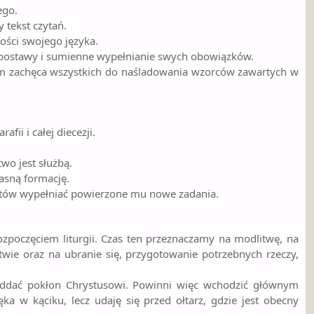
ego.
y tekst czytań.
tości swojego języka.
, postawy i sumienne wypełnianie swych obowiązków.
iem zachęca wszystkich do naśladowania wzorców zawartych w
ii i całej diecezji.
two jest służbą.
łasną formację.
gotów wypełniać powierzone mu nowe zadania.
ozpoczęciem liturgii. Czas ten przeznaczamy na modlitwę, na
wie oraz na ubranie się, przygotowanie potrzebnych rzeczy,
 oddać pokłon Chrystusowi. Powinni więc wchodzić głównym
ęka w kąciku, lecz udaję się przed ołtarz, gdzie jest obecny