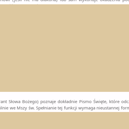
zystość tych sprzętów. Zna dobrze znaczenie oraz zastosowanie ka
dlitwy.
 WODY
 czasie spotkań formacyjnych poznaje symbolikę oraz zastosowa
rzystości. W czasie obrzędów podaje kapłanowi wodę święconą d
dło.
MITRY I PASTORAŁU
inistranta ołtarza można także umieścić funkcję ministranta mit
 pastorał oraz za ich trzymanie i podawanie. Swoją funkcję spe
dczas zbiórek dobrze poznają pochodzenie i symbolikę insygniów
nt Słowa Bożego) poznaje dokładnie Pismo Święte, które odc
lnie we Mszy św. Spełnianie tej funkcji wymaga nieustannej for
orowo, obejmując formację biblijną, liturgiczną, duchowa i Fon
za. Żyje zgodnie z czytanym przez siebie Słowem Bożym oraz k
 może także wypowiadać wezwania modlitwy wiernych oraz spełnia