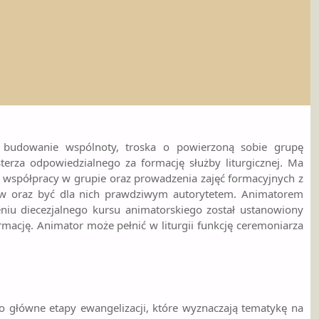
ńczeniu diecezjalnego kursu dla ceremoniarzy. Ceremoniarz
ób, czuwa nad właściwym przebiegiem i porządkiem obrzędów,
łębia ducha całej liturgii poprzez lekturę książek i artykułów,
.
budowanie wspólnoty, troska o powierzoną sobie grupę
erza odpowiedzialnego za formację służby liturgicznej. Ma
ą współpracy w grupie oraz prowadzenia zajęć formacyjnych z
tów oraz być dla nich prawdziwym autorytetem. Animatorem
eniu diecezjalnego kursu animatorskiego został ustanowiony
mację. Animator może pełnić w liturgii funkcję ceremoniarza
łówne etapy ewangelizacji, które wyznaczają tematykę na