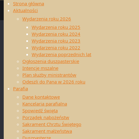
Strona główna
Strona
Wspólnoty
Ministra
Aktualności
główna
Ministranci
Wspólnoty
Wydarzenia roku 2026
Ministranci
Wspólnota minist
Oaza Dzieci Bożych
Wydarzenia roku 2025
parafialnej świątyn
Ruch Światło-Życie
Wydarzenia roku 2024
Do wspólnoty min
Domowy Kościół
Wydarzenia roku 2023
ograniczeń.
Różaniec Misyjny
Wydarzenia roku 2022
Grupa CREDO
Wydarzenia poprzednich lat
Spotkania grupy
Wspólnota Kafarnaum
Ogłoszenia duszpasterskie
formacyjno – info
Apostolat Margaretka
Intencje mszalne
SPOTKANIA fo
Wolontariat parafialny
Plan służby ministrantów
Parafia św. Anny w Lędzinach
Odeszli do Pana w 2026 roku
Spotkania te są
Parafia
©2018 Parafia św. Anny; Rzymskokatolicka
odbywają się co 
Dane kontaktowe
Parafia Świętej Anny; ul. Ks. Kontnego 5,
porządkowych. Sz
Kancelaria parafialna
43-140 Lędziny. e-mail:
Pierwszą część s
Spowiedź święta
ledziny.anna@katowicka.pl
ministrancka skła
Porządek nabożeństw
Konto bankowe:
50 1050 1399 1000 0022
tygodnia”, który
Sakrament Chrztu Świętego
0438 0444
dyżurów.
Sakrament małżeństwa
Dane kontaktowe Delegata ds. Ochrony
Duszpasterze