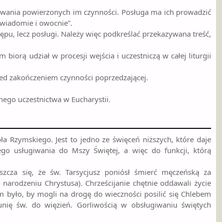
nywania powierzonych im czynności. Posługa ma ich prowadzić
świadomie i owocnie”.
ępu, lecz posługi. Należy więc podkreślać przekazywana treść,
biorą udział w procesji wejścia i uczestniczą w całej liturgii
ed zakończeniem czynności poprzedzającej.
ego uczestnictwa w Eucharystii.
ła Rzymskiego. Jest to jedno ze święceń niższych, które daje
go usługiwania do Mszy Świętej, a więc do funkcji, którą
szcza się, że św. Tarsycjusz poniósł śmierć męczeńską za
narodzeniu Chrystusa). Chrześcijanie chętnie oddawali życie
m było, by mogli na drogę do wieczności posilić się Chlebem
nię św. do więzień. Gorliwością w obsługiwaniu świętych