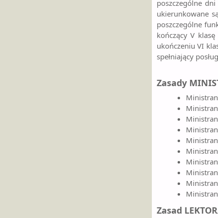
poszczególne dni r
ukierunkowane są 
poszczególne funk
kończący V klasę 
ukończeniu VI klas
spełniający posług
Zasady MINI
Ministran
Ministran
Ministran
Ministran
Ministrant
Ministran
Ministran
Ministran
Ministran
Ministrant
Zasad LEKTO