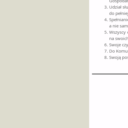
Gospodar
Udział sł
do pełnie
Spełniani
a nie sam
Wszyscy c
na swoich
Swoje czy
Do Komuni
Swoją pos