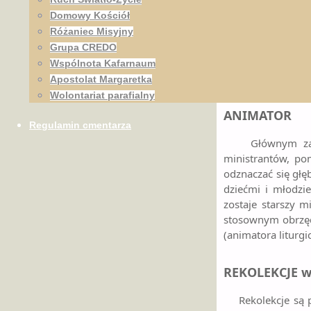
CEREMONIAR
Domowy Kościół
Różaniec Misyjny
Jest to najwyższ
Grupa CREDO
odpowiedzialny j
Wspólnota Kafarnaum
dba o wyznaczenie 
Apostolat Margaretka
kursy, rekolekcje,
Wolontariat parafialny
ANIMATOR
Regulamin cmentarza
Głównym zadanie
ministrantów, po
odznaczać się głę
dziećmi i młodzi
zostaje starszy 
stosownym obrzęde
(animatora liturgi
REKOLEKCJE w
Rekolekcje są pr