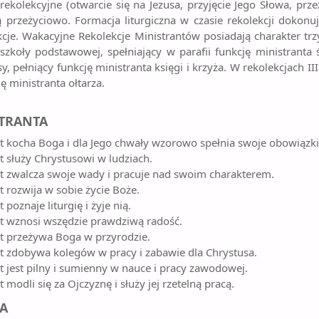
ekolekcyjne (otwarcie się na Jezusa, przyjęcie Jego Słowa, przeż
przeżyciowo. Formacja liturgiczna w czasie rekolekcji dokonuj
cje. Wakacyjne Rekolekcje Ministrantów posiadają charakter trzy
szkoły podstawowej, spełniający w parafii funkcję ministranta ś
y, pełniący funkcję ministranta księgi i krzyża. W rekolekcjach III 
ę ministranta ołtarza.
STRANTA
t kocha Boga i dla Jego chwały wzorowo spełnia swoje obowiązki
t służy Chrystusowi w ludziach.
t zwalcza swoje wady i pracuje nad swoim charakterem.
t rozwija w sobie życie Boże.
 poznaje liturgię i żyje nią.
t wznosi wszędzie prawdziwą radość.
t przeżywa Boga w przyrodzie.
t zdobywa kolegów w pracy i zabawie dla Chrystusa.
t jest pilny i sumienny w nauce i pracy zawodowej.
 modli się za Ojczyznę i służy jej rzetelną pracą.
RA