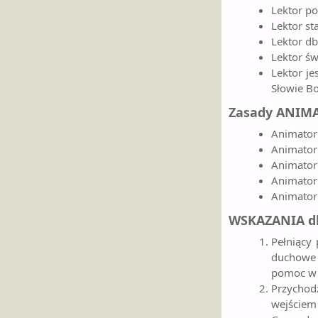
Lektor po
Lektor st
Lektor db
Lektor św
Lektor j
Słowie B
Zasady ANIM
Animator 
Animator
Animator 
Animator 
Animator
WSKAZANIA dla
Pełniący
duchowe 
pomoc w 
Przychod
wejściem 