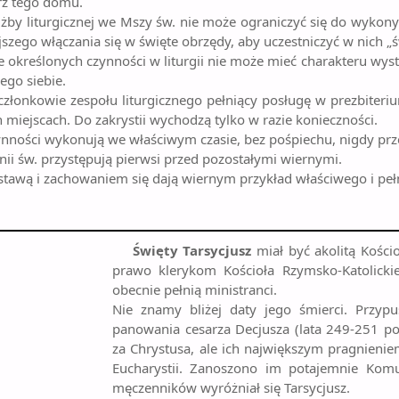
z tego domu.
użby liturgicznej we Mszy św. nie może ograniczyć się do wyko
jszego włączania się w święte obrzędy, aby uczestniczyć w nich „
e określonych czynności w liturgii nie może mieć charakteru wyst
ego siebie.
złonkowie zespołu liturgicznego pełniący posługę w prezbiterium 
 miejscach. Do zakrystii wychodzą tylko w razie konieczności.
nności wykonują we właściwym czasie, bez pośpiechu, nigdy prz
i św. przystępują pierwsi przed pozostałymi wiernymi.
tawą i zachowaniem się dają wiernym przykład właściwego i pełn
Święty Tarsycjusz
miał być akolitą Kościo
prawo klerykom Kościoła Rzymsko-Katolickie
obecnie pełnią ministranci.
Nie znamy bliżej daty jego śmierci. Przypu
panowania cesarza Decjusza (lata 249-251 po 
za Chrystusa, ale ich największym pragnienie
Eucharystii. Zanoszono im potajemnie Komu
męczenników wyróżniał się Tarsycjusz.