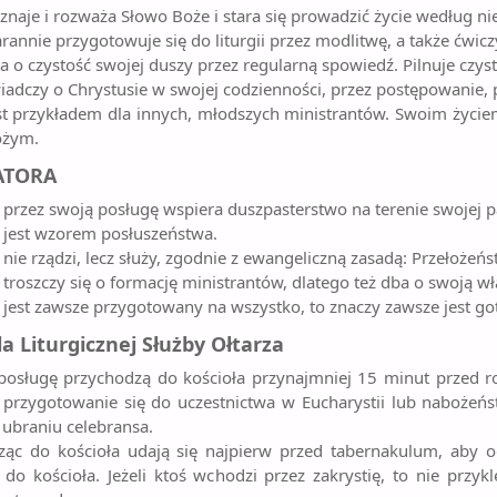
znaje i rozważa Słowo Boże i stara się prowadzić życie według ni
arannie przygotowuje się do liturgii przez modlitwę, a także ćwicz
a o czystość swojej duszy przez regularną spowiedź. Pilnuje czys
iadczy o Chrystusie w swojej codzienności, przez postępowanie
est przykładem dla innych, młodszych ministrantów. Swoim życ
ożym.
ATORA
przez swoją posługę wspiera duszpasterstwo na terenie swojej paraf
 jest wzorem posłuszeństwa.
nie rządzi, lecz służy, zgodnie z ewangeliczną zasadą: Przełożeńs
troszczy się o formację ministrantów, dlatego też dba o swoją w
 jest zawsze przygotowany na wszystko, to znaczy zawsze jest 
 Liturgicznej Służby Ołtarza
 posługę przychodzą do kościoła przynajmniej 15 minut przed r
przygotowanie się do uczestnictwa w Eucharystii lub nabożeńst
ubraniu celebransa.
ząc do kościoła udają się najpierw przed tabernakulum, aby
do kościoła. Jeżeli ktoś wchodzi przez zakrystię, to nie przykl